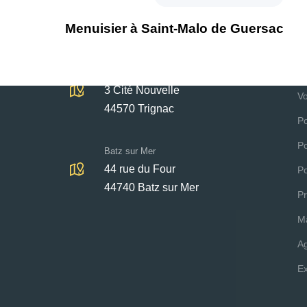
r
t
Menuisier à Saint-Malo de Guersac
NOS ADRESSES
N
i
c
l
F
Trignac - Saint-Nazaire
e
3 Cité Nouvelle
Vo
s
44570 Trignac
u
Po
i
Po
v
Batz sur Mer
a
44 rue du Four
Po
n
44740 Batz sur Mer
t
Pr
M
A
Ex