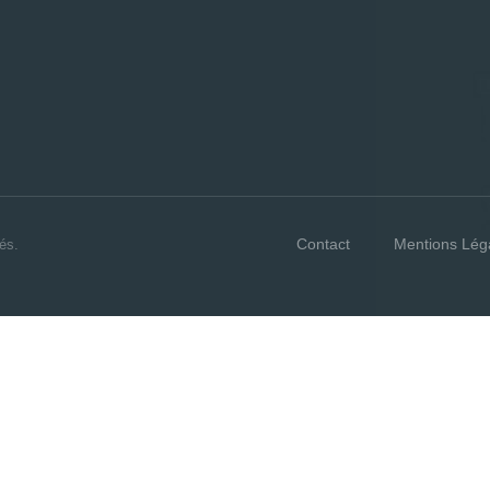
Contact
Mentions Lég
és.