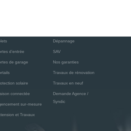
OS PRODUITS
NOS SERVICES
enêtres
Demande de devis
lets
Dépannage
rtes d’entrée
SAV
rtes de garage
Nos garanties
rtails
Travaux de rénovation
otection solaire
Travaux en neuf
aison connectée
Demande Agence /
Syndic
gencement sur-mesure
tension et Travaux